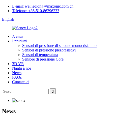
E-mail: weijieqiong@maxonic.com.cn
Telefono: +86-510-86296233
English
A casa
I prudutti
Sensori di pressione di silicone monocristallino
Sensori di pressione piezoresistivi
Sensori di temperatura
Sensore di pressione Core
3D VR
Nantu à noi
News
FAQs
Cuntatta ci
News