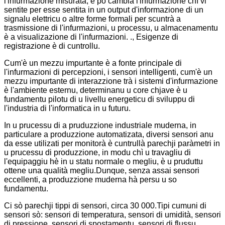
l'infurmazione misurata, è pò cambià l'infurmazione chì vi
sentite per esse sentita in un output d'informazione di un
signalu elettricu o altre forme formali per scuntrà a
trasmissione di l'infurmazioni, u processu, u almacenamentu
è a visualizazione di l'infurmazioni. ., Esigenze di
registrazione è di cuntrollu.
Cum'è un mezzu impurtante è a fonte principale di
l'infurmazioni di percepzioni, i sensori intelligenti, cum'è un
mezzu impurtante di interazzione trà i sistemi d'infurmazione
è l'ambiente esternu, determinanu u core chjave è u
fundamentu pilotu di u livellu energeticu di sviluppu di
l'industria di l'informatica in u futuru.
In u prucessu di a pruduzzione industriale muderna, in
particulare a produzzione automatizata, diversi sensori anu
da esse utilizati per monitorà è cuntrullà parechji paràmetri in
u prucessu di produzzione, in modu chì u travagliu di
l'equipaggiu hè in u statu normale o megliu, è u pruduttu
ottene una qualità megliu.Dunque, senza assai sensori
eccellenti, a produzzione muderna hà persu u so
fundamentu.
Ci sò parechji tippi di sensori, circa 30 000.Tipi cumuni di
sensori sò: sensori di temperatura, sensori di umidità, sensori
di pressione, sensori di spostamentu, sensori di flussu,