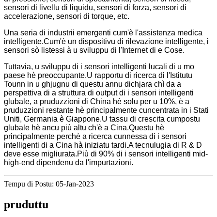
sensori di livellu di liquidu, sensori di forza, sensori di
accelerazione, sensori di torque, etc.
Una seria di industrii emergenti cum'è l'assistenza medica
intelligente.Cum'è un dispositivu di rilevazione intelligente, i
sensori sò listessi à u sviluppu di l'Internet di e Cose.
Tuttavia, u sviluppu di i sensori intelligenti lucali di u mo
paese hè preoccupante.U rapportu di ricerca di l'Istitutu
Tounn in u ghjugnu di questu annu dichjara chì da a
perspettiva di a struttura di output di i sensori intelligenti
glubale, a pruduzzioni di China hè solu per u 10%, è a
pruduzzioni restante hè principalmente cuncentrata in i Stati
Uniti, Germania è Giappone.U tassu di crescita cumpostu
glubale hè ancu più altu ch'è a Cina.Questu hè
principalmente perchè a ricerca cunnessa di i sensori
intelligenti di a Cina hà iniziatu tardi.A tecnulugia di R & D
deve esse migliurata.Più di 90% di i sensori intelligenti mid-
high-end dipendenu da l'impurtazioni.
Tempu di Postu: 05-Jan-2023
pruduttu